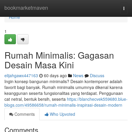
Home
bookmarketmaven
Togg
navi
Home
1
Rumah Minimalis: Gagasan
Desain Masa Kini
elijahgawx447163
60 days ago
News
Discuss
Ingin konsep bangunan minimalis? Desain kontemporer adalah
favorit bagi banyak. Rumah minimalis umumnya dikenal karena
keanggunan seserta fungsionalitas yang terdapat. Penggunaan
cat netral, bentuk bersih, seserta
https://blanchecvek559680.blue-
blogs.com/49586658/rumah-minimalis-inspirasi-desain-modern
Comments
Who Upvoted
Comments