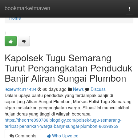
Home
bookmarketmaven
Togg
navi
Home
1
Kapolsek Tugu Semarang
Turut Pengangkatan Penduduk
Banjir Aliran Sungai Plumbon
lexiewrfc814434
60 days ago
News
Discuss
Dalam upaya bantu penduduk yang terdampak banjir di
sepanjang Aliran Sungai Plumbon, Markas Polisi Tugu Semarang
sigap melakukan pengangkatan warga. Situasi ini muncul akibat
hujan deras yang tinggi di wilayah beberapa
https://theorrre090786.blogdigy.com/polsek-tugu-semarang-
terlibat-penarikan-warga-banjir-sungai-plumbon-66298959
Comments
Who Upvoted