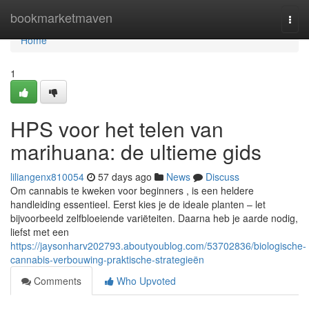
Home
bookmarketmaven
Togg
navi
Home
1
HPS voor het telen van
marihuana: de ultieme gids
liliangenx810054
57 days ago
News
Discuss
Om cannabis te kweken voor beginners , is een heldere
handleiding essentieel. Eerst kies je de ideale planten – let
bijvoorbeeld zelfbloeiende variëteiten. Daarna heb je aarde nodig,
liefst met een
https://jaysonharv202793.aboutyoublog.com/53702836/biologische-
cannabis-verbouwing-praktische-strategieën
Comments
Who Upvoted