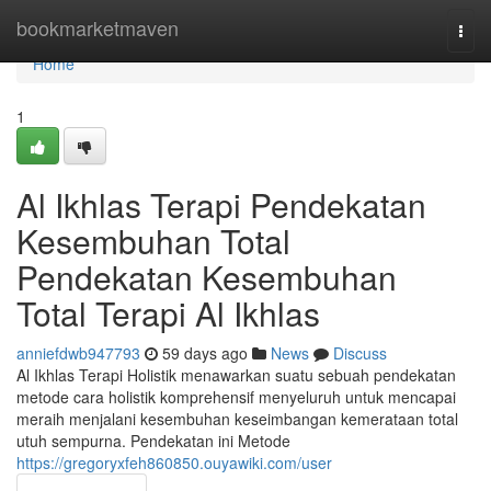
Home
bookmarketmaven
Togg
navi
Home
1
Al Ikhlas Terapi Pendekatan
Kesembuhan Total
Pendekatan Kesembuhan
Total Terapi Al Ikhlas
anniefdwb947793
59 days ago
News
Discuss
Al Ikhlas Terapi Holistik menawarkan suatu sebuah pendekatan
metode cara holistik komprehensif menyeluruh untuk mencapai
meraih menjalani kesembuhan keseimbangan kemerataan total
utuh sempurna. Pendekatan ini Metode
https://gregoryxfeh860850.ouyawiki.com/user