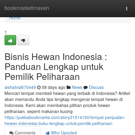
Home
bookmarketmaven
Togg
navi
Home
1
Bisnis Hewan Indonesia :
Panduan Lengkap untuk
Pemilik Peliharaan
aishatvql670449
58 days ago
News
Discuss
Mencari tempat membeli hewan yang terbaik di Indonesia? Artikel
akan memandu Anda tips lengkap mengenai tempat hewan di
Indonesia. Kami akan membahas pilihan produk hewan
peliharaan, seperti makanan kucing
https://pukkabookmarks.com/story21514150/tempat-penjualan-
hewan-indonesia-buku-lengkap-untuk-pemilik-peliharaan
Comments
Who Upvoted