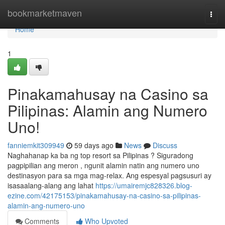
Home
bookmarketmaven
Togg
navi
Home
1
Pinakamahusay na Casino sa
Pilipinas: Alamin ang Numero
Uno!
fanniemkit309949
59 days ago
News
Discuss
Naghahanap ka ba ng top resort sa Pilipinas ? Siguradong
pagpipilian ang meron , ngunit alamin natin ang numero uno
destinasyon para sa mga mag-relax. Ang espesyal pagsusuri ay
isasaalang-alang ang lahat
https://umairemjc828326.blog-
ezine.com/42175153/pinakamahusay-na-casino-sa-pilipinas-
alamin-ang-numero-uno
Comments
Who Upvoted