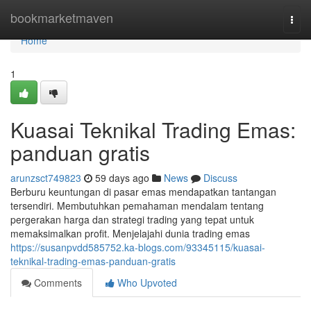
Home
bookmarketmaven
Togg
navi
Home
1
Kuasai Teknikal Trading Emas:
panduan gratis
arunzsct749823
59 days ago
News
Discuss
Berburu keuntungan di pasar emas mendapatkan tantangan
tersendiri. Membutuhkan pemahaman mendalam tentang
pergerakan harga dan strategi trading yang tepat untuk
memaksimalkan profit. Menjelajahi dunia trading emas
https://susanpvdd585752.ka-blogs.com/93345115/kuasai-
teknikal-trading-emas-panduan-gratis
Comments
Who Upvoted