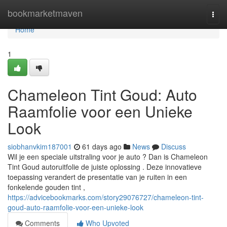
Home
bookmarketmaven
Togg
navi
Home
1
Chameleon Tint Goud: Auto
Raamfolie voor een Unieke
Look
siobhanvkim187001
61 days ago
News
Discuss
Wil je een speciale uitstraling voor je auto ? Dan is Chameleon
Tint Goud autoruitfolie de juiste oplossing . Deze innovatieve
toepassing verandert de presentatie van je ruiten in een
fonkelende gouden tint ,
https://advicebookmarks.com/story29076727/chameleon-tint-
goud-auto-raamfolie-voor-een-unieke-look
Comments
Who Upvoted