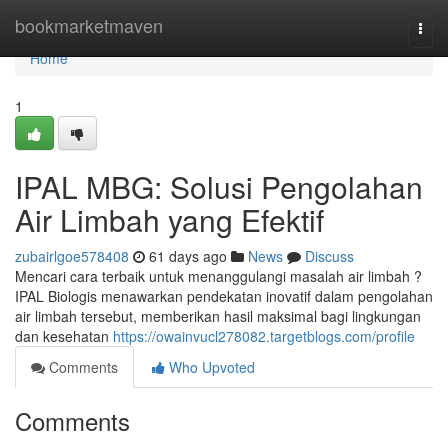
Home
bookmarketmaven
Togg
navi
Home
1
IPAL MBG: Solusi Pengolahan
Air Limbah yang Efektif
zubairlgoe578408
61 days ago
News
Discuss
Mencari cara terbaik untuk menanggulangi masalah air limbah ?
IPAL Biologis menawarkan pendekatan inovatif dalam pengolahan
air limbah tersebut, memberikan hasil maksimal bagi lingkungan
dan kesehatan
https://owainvucl278082.targetblogs.com/profile
Comments
Who Upvoted
Comments