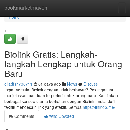
Home
bookmarketmaven
Togg
navi
Home
1
Biolink Gratis: Langkah-
langkah Lengkap untuk Orang
Baru
elladfsh708711
61 days ago
News
Discuss
Ingin memulai Biolink dengan tidak berbayar? Postingan ini
menjelaskan panduan terperinci untuk orang baru. Kami akan
berbagai konsep utama berkaitan dengan Biolink, mulai dari
teknik mendesain link yang efektif. Semua
https://linktop.me/
Comments
Who Upvoted