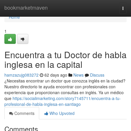
Home
bookmarketmaven
Togg
navi
Home
1
Encuentra a tu Doctor de habla
inglesa en la capital
hamzazujg083272
62 days ago
News
Discuss
¿Necesitas encontrar un doctor que conozca inglés en la ciudad?
Nuestro directorio te ayuda encontrar con profesionales con
experiencia que proporcionan consultas en inglés. Ya un médico
que
https://socialimarketing.com/story7145711/encuentra-a-tu-
profesional-de-habla-inglesa-en-santiago
Comments
Who Upvoted
Comments