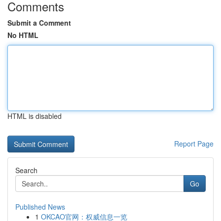
Comments
Submit a Comment
No HTML
HTML is disabled
Report Page
Search
Go
Published News
1
OKCAO官网：权威信息一览