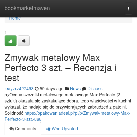
Home
bookmarketmaven
Togg
navi
Home
1
Zmywak metalowy Max
Perfecto 3 szt. – Recenzja i
test
leayvxz427498
59 days ago
News
Discuss
p>Ocena szczotki metalowego metalowego Max Perfecto (3
sztuki) okazała się zaskakująco dobra. tego właściwości w kuchni
wykazał, że nadaje się do przywierających zabrudzeń z patelni.
Solidność
https://opakowaniadeal.pl/pl/p/Zmywak-metalowy-Max-
Perfecto-3-szt./868
Comments
Who Upvoted