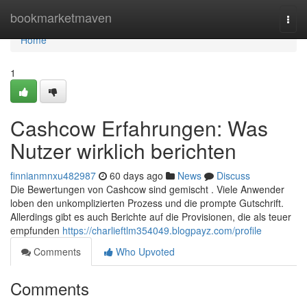
Home
bookmarketmaven
Togg
navi
Home
1
Cashcow Erfahrungen: Was
Nutzer wirklich berichten
finnianmnxu482987
60 days ago
News
Discuss
Die Bewertungen von Cashcow sind gemischt . Viele Anwender
loben den unkomplizierten Prozess und die prompte Gutschrift.
Allerdings gibt es auch Berichte auf die Provisionen, die als teuer
empfunden
https://charlieftlm354049.blogpayz.com/profile
Comments
Who Upvoted
Comments