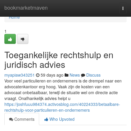
Home
bookmarketmaven
Togg
navi
Home
1
Toegankelijke rechtshulp en
juridisch advies
myapiaw343251
59 days ago
News
Discuss
Voor veel particulieren en ondernemers is de drempel naar een
advocatenkantoor erg hoog. Vaak zijn de kosten van een
advocaat onbetaalbaar, terwijl de situatie wel om directe actie
vraagt. Onafhankelijk advies helpt u
https://joshfuuu984374.activosblog.com/40224333/betaalbare-
rechtshulp-voor-particulieren-en-ondernemers
Comments
Who Upvoted