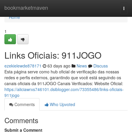
Home
bookmarketmaven
Togg
navi
Home
1
Links Oficiais: 911JOGO
ezekielewde878171
63 days ago
News
Discuss
Esta página serve como hub oficial de verificação das nossas
redes e perfis externos, garantindo que você está seguindo os
canais oficiais da 911JOGO Canais Verificados: Website Oficial:
https://aliciawrxs746101.dsiblogger.com/73355486/links-oficiais-
911jogo
Comments
Who Upvoted
Comments
Submit a Comment