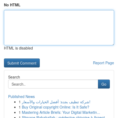
No HTML
HTML is disabled
Report Page
Search
Go
Published News
1
شركة تنظيف بجدة: أفضل الخيارات والأسعار!
1
Buy Original copyright Online: Is It Safe?
1
Mastering Article Briefs: Your Digital Marketin...
1
Slimane Rabahallah : médecine chinoise à Argent...