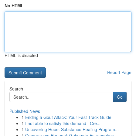
No HTML
HTML is disabled
Report Page
Search
Go
Published News
1
Ending a Gout Attack: Your Fast-Track Guide
1
I not able to satisfy this demand . Cre...
1
Uncovering Hope: Substance Healing Program...
1
Comprar em Portugal: Guia para Estrangeiros