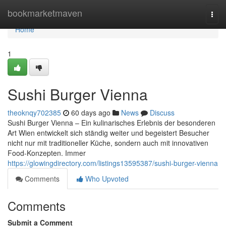
Home
bookmarketmaven
Togg
navi
Home
1
Sushi Burger Vienna
theoknqy702385
60 days ago
News
Discuss
Sushi Burger Vienna – Ein kulinarisches Erlebnis der besonderen
Art Wien entwickelt sich ständig weiter und begeistert Besucher
nicht nur mit traditioneller Küche, sondern auch mit innovativen
Food-Konzepten. Immer
https://glowingdirectory.com/listings13595387/sushi-burger-vienna
Comments
Who Upvoted
Comments
Submit a Comment