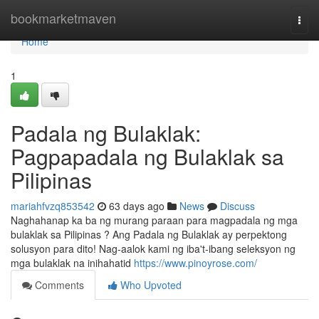
Home
bookmarketmaven
Togg
navi
Home
1
Padala ng Bulaklak:
Pagpapadala ng Bulaklak sa
Pilipinas
mariahfvzq853542
63 days ago
News
Discuss
Naghahanap ka ba ng murang paraan para magpadala ng mga
bulaklak sa Pilipinas ? Ang Padala ng Bulaklak ay perpektong
solusyon para dito! Nag-aalok kami ng iba't-ibang seleksyon ng
mga bulaklak na inihahatid
https://www.pinoyrose.com/
Comments
Who Upvoted