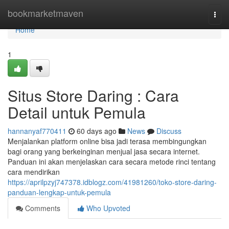
Home
bookmarketmaven
Togg
navi
Home
1
Situs Store Daring : Cara
Detail untuk Pemula
hannanyaf770411
60 days ago
News
Discuss
Menjalankan platform online bisa jadi terasa membingungkan
bagi orang yang berkeinginan menjual jasa secara internet.
Panduan ini akan menjelaskan cara secara metode rinci tentang
cara mendirikan
https://aprilpzyj747378.idblogz.com/41981260/toko-store-daring-
panduan-lengkap-untuk-pemula
Comments
Who Upvoted