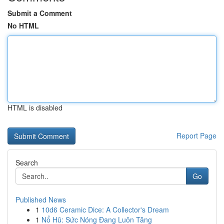
Submit a Comment
No HTML
HTML is disabled
Report Page
Search
Go
Published News
1
10d6 Ceramic Dice: A Collector's Dream
1
Nổ Hũ: Sức Nóng Đang Luôn Tăng