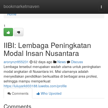
Home
bookmarketmaven
Togg
navi
Home
1
IIBI: Lembaga Peningkatan
Modal Insan Nusantara
aronynzr855231
62 days ago
News
Discuss
Lembaga tersebut merupakan wadah utama untuk peningkatan
modal angkatan di Nusantara ini. Misi utamanya adalah
menyediakan pendidikan berkualitas di berbagai area profesi,
sehingga mampu memperkuat
https://luluyark933188.luwebs.com/profile
Comments
Who Upvoted
Comments