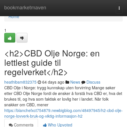
Home
bookmarketmaven
Togg
navi
Home
1
<h2>CBD Olje Norge: en
lettlest guide til
regelverket</h2>
heathibsm832375
64 days ago
News
Discuss
CBD Olje i Norge: trygg kunnskap uten forvirring Mange søker
etter CBD Olje Norge fordi de ønsker å forstå hva CBD er, hva det
brukes til, og hva som faktisk er lovlig her i landet. Når folk
snakker om CBD, mener
https://blanchefxct754879.newbigblog.com/48497945/h2-cbd-olje-
norge-lovverk-bruk-og-viktig-informasjon-h2
Comments
Who Upvoted