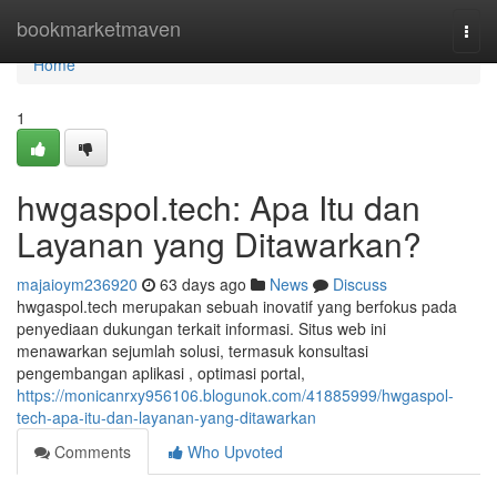
Home
bookmarketmaven
Togg
navi
Home
1
hwgaspol.tech: Apa Itu dan
Layanan yang Ditawarkan?
majaioym236920
63 days ago
News
Discuss
hwgaspol.tech merupakan sebuah inovatif yang berfokus pada
penyediaan dukungan terkait informasi. Situs web ini
menawarkan sejumlah solusi, termasuk konsultasi
pengembangan aplikasi , optimasi portal,
https://monicanrxy956106.blogunok.com/41885999/hwgaspol-
tech-apa-itu-dan-layanan-yang-ditawarkan
Comments
Who Upvoted