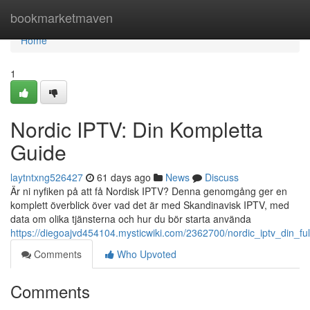
Home
bookmarketmaven
Home
1
Nordic IPTV: Din Kompletta
Guide
laytntxng526427
61 days ago
News
Discuss
Är ni nyfiken på att få Nordisk IPTV? Denna genomgång ger en
komplett överblick över vad det är med Skandinavisk IPTV, med
data om olika tjänsterna och hur du bör starta använda
https://diegoajvd454104.mysticwiki.com/2362700/nordic_iptv_din_fu
Comments
Who Upvoted
Comments