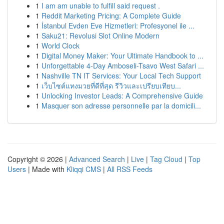
1
I am am unable to fulfill said request .
1
Reddit Marketing Pricing: A Complete Guide
1
İstanbul Evden Eve Hizmetleri: Profesyonel ile ...
1
Saku21: Revolusi Slot Online Modern
1
World Clock
1
Digital Money Maker: Your Ultimate Handbook to ...
1
Unforgettable 4-Day Amboseli-Tsavo West Safari ...
1
Nashville TN IT Services: Your Local Tech Support
1
เว็บไซต์แทงมวยที่ดีที่สุด รีวิวและเปรียบเทียบ...
1
Unlocking Investor Leads: A Comprehensive Guide
1
Masquer son adresse personnelle par la domicili...
Copyright © 2026 |
Advanced Search
|
Live
|
Tag Cloud
|
Top
Users
| Made with
Kliqqi CMS
|
All RSS Feeds