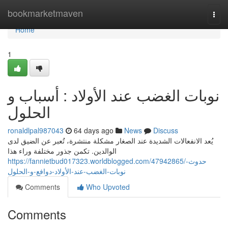
Home
bookmarketmaven
Togg
navi
Home
1
نوبات الغضب عند الأولاد : أسباب و
الحلول
ronaldlpal987043
64 days ago
News
Discuss
يُعد الانفعالات الشديدة عند الصغار مشكلة منتشرة، تُعبر عن الضيق لدى
الوالدين. تكمن جذور مختلفة وراء هذا
https://fannietbud017323.worldblogged.com/47942865/حدوث-
نوبات-الغضب-عند-الأولاد-دوافع-و-الحلول
Comments
Who Upvoted
Comments