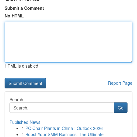
Submit a Comment
No HTML
HTML is disabled
Report Page
Search
Go
Published News
1
PC Chair Plants in China : Outlook 2026
1
Boost Your SMM Business: The Ultimate