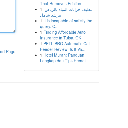
That Removes Friction
1
تنظيف خزانات المياه بالرياض:
مرشد شامل
1
It is incapable of satisfy the
query. C...
1
Finding Affordable Auto
Insurance in Tulsa, OK
1
PETLIBRO Automatic Cat
Feeder Review: Is It Va...
ort Page
1
Hotel Murah: Panduan
Lengkap dan Tips Hemat