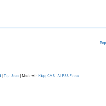
Rep
d
|
Top Users
| Made with
Kliqqi CMS
|
All RSS Feeds