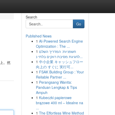
Search
Go
Published News
1
AI-Powered Search Engine
Optimization : The ...
1
חשפניות: המדריך השלם
לחגיגת מסיבת רווקים בלתי נ...
1
中小企業 キャッシュフロー
腦上。然
向上の すぐに 実行可...
1
FSAK Building Group : Your
Reliable Partner ...
1
Perangsang Wanita:
Panduan Lengkap & Tips
Ampuh
1
Kubeczki papierowe
brązowe 400 ml – Idealne na
...
1
The Effortless Wine Method