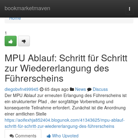
Home
bookmarketmaven
Togg
navi
Home
1
MPU Ablauf: Schritt für Schritt
zur Wiedererlangung des
Führerscheins
diegobvfn499945
65 days ago
News
Discuss
Der MPU Ablauf zur erneuten Erlangung des Führerscheins ist
ein strukturierter Pfad , der sorgfältige Vorbereitung und
konsequente Teilnahme erfordert. Zunächst ist die Anordnung
einer amtlichen Stelle
https://aoifexhja852404.blogunok.com/41343625/mpu-ablauf-
schritt-für-schritt-zur-wiedererlangung-des-führerscheins
Comments
Who Upvoted