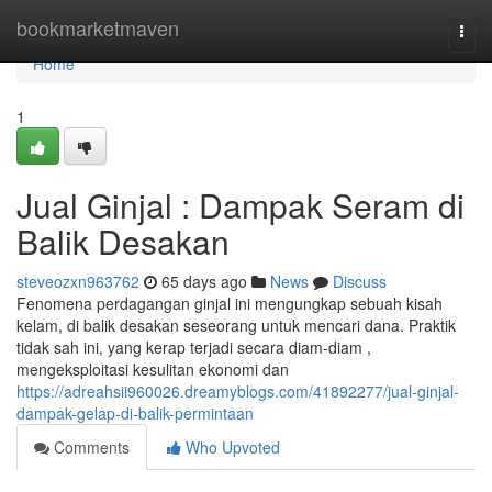
Home
bookmarketmaven
Togg
navi
Home
1
Jual Ginjal : Dampak Seram di
Balik Desakan
steveozxn963762
65 days ago
News
Discuss
Fenomena perdagangan ginjal ini mengungkap sebuah kisah
kelam, di balik desakan seseorang untuk mencari dana. Praktik
tidak sah ini, yang kerap terjadi secara diam-diam ,
mengeksploitasi kesulitan ekonomi dan
https://adreahsii960026.dreamyblogs.com/41892277/jual-ginjal-
dampak-gelap-di-balik-permintaan
Comments
Who Upvoted