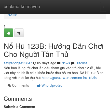
Home
bookmarketmaven
Togg
navi
Home
1
Nổ Hũ 123B: Hướng Dẫn Chơi
Cho Người Tân Thủ
safiyapdqz495647
65 days ago
News
Discuss
Nếu bạn là người chơi lần đầu tham gia vào trò chơi 123B , bài
viết này chính là chìa khóa bước đầu hỗ trợ bạn. Nổ Hũ 123B nổi
tiếng với thiết kế thu hút
https://jpus4uw.uk.com/no-hu-123b/
Comments
Who Upvoted
Comments
Submit a Comment