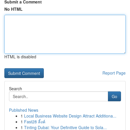
Submit a Comment
No HTML
HTML is disabled
Report Page
Search
Go
Published News
1
Local Business Website Design Attract Additiona...
1
Fast28 ลิ้งค์
1
Tinting Dubai: Your Definitive Guide to Sola...