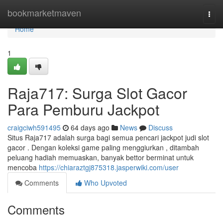
Home
bookmarketmaven
Togg
navi
Home
1
Raja717: Surga Slot Gacor
Para Pemburu Jackpot
craigciwh591495
64 days ago
News
Discuss
Situs Raja717 adalah surga bagi semua pencari jackpot judi slot
gacor . Dengan koleksi game paling menggiurkan , ditambah
peluang hadiah memuaskan, banyak bettor berminat untuk
mencoba
https://chiaraztgj875318.jasperwiki.com/user
Comments
Who Upvoted
Comments