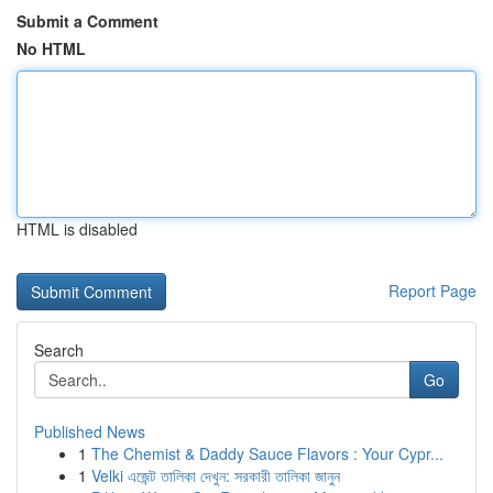
Submit a Comment
No HTML
HTML is disabled
Report Page
Search
Go
Published News
1
The Chemist & Daddy Sauce Flavors : Your Cypr...
1
Velki এজেন্ট তালিকা দেখুন: সরকারী তালিকা জানুন