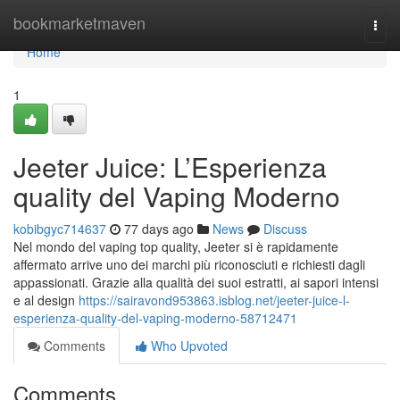
Home
bookmarketmaven
Togg
navi
Home
1
Jeeter Juice: L’Esperienza
quality del Vaping Moderno
kobibgyc714637
77 days ago
News
Discuss
Nel mondo del vaping top quality, Jeeter si è rapidamente
affermato arrive uno dei marchi più riconosciuti e richiesti dagli
appassionati. Grazie alla qualità dei suoi estratti, ai sapori intensi
e al design
https://sairavond953863.isblog.net/jeeter-juice-l-
esperienza-quality-del-vaping-moderno-58712471
Comments
Who Upvoted
Comments