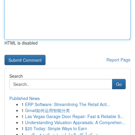
HTML is disabled
Report Page
Search
Go
Published News
1
ERP Software: Streamlining The Retail Acti...
1
Gmail如何运用智能分类
1
Las Vegas Garage Door Repair: Fast & Reliable S...
1
Understanding Valuation Appraisals: A Comprehen...
1
$20 Today: Simple Ways to Earn
1
شركة أركان الشامل: رؤية رائدة في التميز