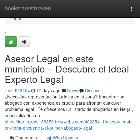
Home
bookmarketmaven
Togg
navi
Home
1
Asesor Legal en este
municipio – Descubre el Ideal
Experto Legal
jimlffr913104
77 days ago
News
Discuss
¿Necesitas representación jurídica en la zona? Encontrar un
abogado con experiencia es crucial para afrontar cualquier
problema legal . Te ofrecemos un listado de abogados en Nerja ,
especializados en
https://karimzdae168859.frewwebs.com/40285411/asesor-legal-
en-nerja-encuentra-el-primer-abogado-legal
Comments
Who Upvoted