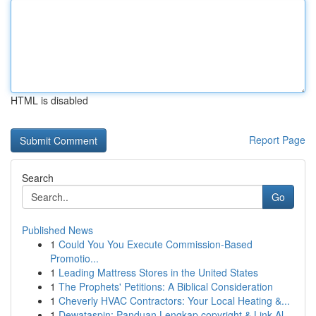
HTML is disabled
Report Page
Search
Go
Published News
1
Could You You Execute Commission-Based
Promotio...
1
Leading Mattress Stores in the United States
1
The Prophets' Petitions: A Biblical Consideration
1
Cheverly HVAC Contractors: Your Local Heating &...
1
Dewataspin: Panduan Lengkap copyright & Link Al...