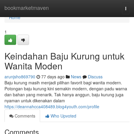
Home
bookmarketmaven
Togg
navi
Home
1
Keindahan Baju Kurung untuk
Wanita Moden
arunjsho869790
77 days ago
News
Discuss
Baju kurung masih menjadi pilihan favorit bagi wanita modern.
Potongan baju kurung kini semakin modern, dengan padu warna
dan bahan yang menarik. Tak hanya anggun, baju kurung juga
nyaman untuk dikenakan dalam
https://deannahcca408489.blog4youth.com/profile
Comments
Who Upvoted
Comments