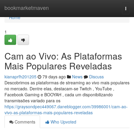
Home
bookmarketmaven
Togg
navi
Home
1
Cam ao Vivo: As Plataformas
Mais Populares Reveladas
kianaprfh201205
79 days ago
News
Discuss
Descobrimos as plataformas de streaming ao vivo mais populares
no mercado. Dentre elas, destacam-se Twitch , YouTube ,
Facebook Gaming e BOOYAH , cada um disponibilizando
transmissões variado para os
https://graysondpec449067.daneblogger.com/39986001/cam-ao-
vivo-as-plataformas-mais-populares-reveladas
Comments
Who Upvoted