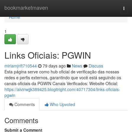
Home
bookmarketmaven
Togg
navi
Home
1
Links Oficiais: PGWIN
miriamjnft710544
79 days ago
News
Discuss
Esta página serve como hub oficial de verificação das nossas
redes e perfis externos, garantindo que você está seguindo os
canais oficiais da PGWIN Canais Verificados: Website Oficial:
https://alvinwjjk389425.blogitright.com/40717304/links-oficiais-
pgwin
Comments
Who Upvoted
Comments
Submit a Comment