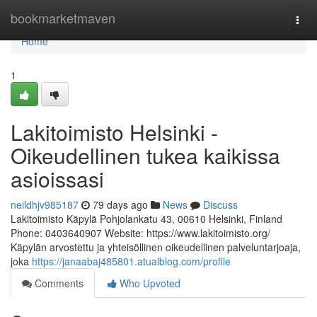
Home
bookmarketmaven
Togg
navi
Home
1
Lakitoimisto Helsinki -
Oikeudellinen tukea kaikissa
asioissasi
neildhjv985187
79 days ago
News
Discuss
Lakitoimisto Käpylä Pohjolankatu 43, 00610 Helsinki, Finland
Phone: 0403640907 Website: https://www.lakitoimisto.org/
Käpylän arvostettu ja yhteisöllinen oikeudellinen palveluntarjoaja,
joka
https://janaabaj485801.atualblog.com/profile
Comments
Who Upvoted