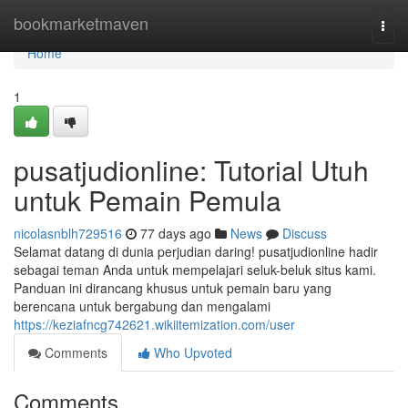
Home
bookmarketmaven
Togg
navi
Home
1
pusatjudionline: Tutorial Utuh
untuk Pemain Pemula
nicolasnblh729516
77 days ago
News
Discuss
Selamat datang di dunia perjudian daring! pusatjudionline hadir
sebagai teman Anda untuk mempelajari seluk-beluk situs kami.
Panduan ini dirancang khusus untuk pemain baru yang
berencana untuk bergabung dan mengalami
https://keziafncg742621.wikiitemization.com/user
Comments
Who Upvoted
Comments