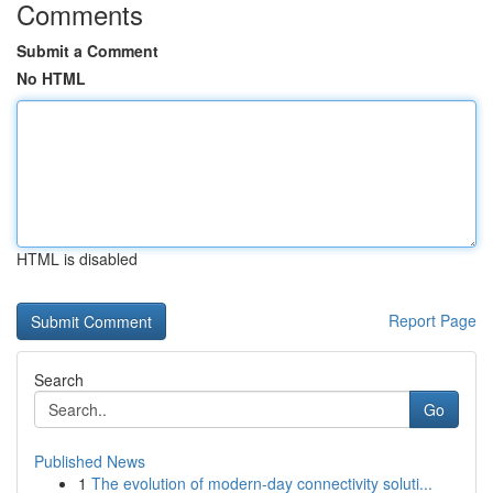
Comments
Submit a Comment
No HTML
HTML is disabled
Report Page
Search
Go
Published News
1
The evolution of modern-day connectivity soluti...