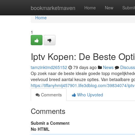
Home
bookmarketmaven
Home
New
Submi
Home
1
Iptv Kopen: De Beste Opt
tamzinktmd265152
79 days ago
News
Discuss
Op zoek naar de beste ideale goede topp mogelijkhede
veelvoud breed aantal keuze opties. Van betaalbare g
https://tiffanyhmij457901.life3dblog.com/39834074/ipt
Comments
Who Upvoted
Comments
Submit a Comment
No HTML