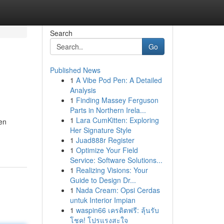
Search
Go
Published News
1
A Vibe Pod Pen: A Detailed
Analysis
1
Finding Massey Ferguson
Parts in Northern Irela...
1
Lara CumKitten: Exploring
en
Her Signature Style
1
Juad888r Register
1
Optimize Your Field
Service: Software Solutions...
1
Realizing Visions: Your
Guide to Design Dr...
1
Nada Cream: Opsi Cerdas
untuk Interior Impian
1
waspin66 เครดิตฟรี: ลุ้นรับ
โชค! โปรแรงสะใจ