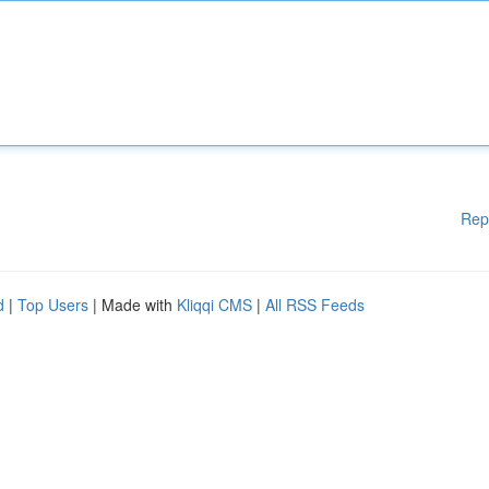
Rep
d
|
Top Users
| Made with
Kliqqi CMS
|
All RSS Feeds