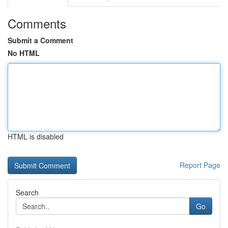
Comments
Submit a Comment
No HTML
HTML is disabled
Report Page
Search
Go