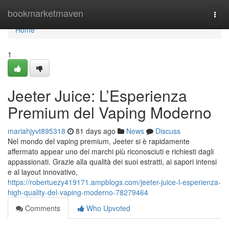
Home
bookmarketmaven
Togg
navi
Home
1
Jeeter Juice: L’Esperienza
Premium del Vaping Moderno
mariahjyvt895318
81 days ago
News
Discuss
Nel mondo del vaping premium, Jeeter si è rapidamente
affermato appear uno dei marchi più riconosciuti e richiesti dagli
appassionati. Grazie alla qualità dei suoi estratti, ai sapori intensi
e al layout innovativo,
https://robertuezy419171.ampblogs.com/jeeter-juice-l-esperienza-
high-quality-del-vaping-moderno-78279464
Comments
Who Upvoted