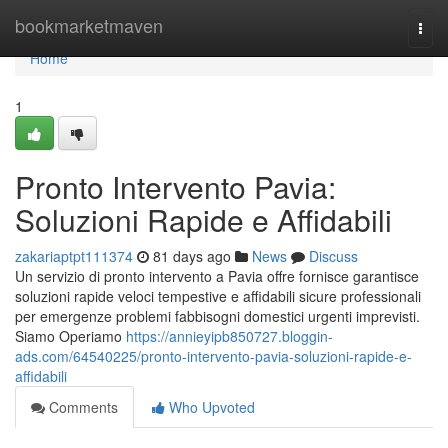
Home
bookmarketmaven
Togg
navi
Home
1
Pronto Intervento Pavia:
Soluzioni Rapide e Affidabili
zakariaptpt111374
81 days ago
News
Discuss
Un servizio di pronto intervento a Pavia offre fornisce garantisce
soluzioni rapide veloci tempestive e affidabili sicure professionali
per emergenze problemi fabbisogni domestici urgenti imprevisti.
Siamo Operiamo
https://annieyipb850727.bloggin-
ads.com/64540225/pronto-intervento-pavia-soluzioni-rapide-e-
affidabili
Comments
Who Upvoted