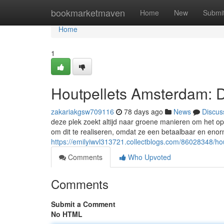
Home
bookmarketmaven
Home
New
Submi
Home
1
Houtpellets Amsterdam: 
zakariakgsw709116
78 days ago
News
Discus
deze plek zoekt altijd naar groene manieren om het 
om dit te realiseren, omdat ze een betaalbaar en enor
https://emilyiwvl313721.collectblogs.com/86028348/h
Comments
Who Upvoted
Comments
Submit a Comment
No HTML