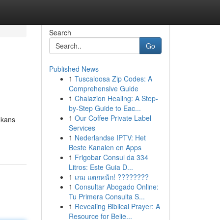
Search
Go
Published News
1
Tuscaloosa Zip Codes: A
Comprehensive Guide
1
Chalazion Healing: A Step-
by-Step Guide to Eac...
1
Our Coffee Private Label
 kans
Services
1
Nederlandse IPTV: Het
Beste Kanalen en Apps
1
Frigobar Consul da 334
Litros: Este Guia D...
1
เกม แตกหนัก! ????????
1
Consultar Abogado Online:
Tu Primera Consulta S...
1
Revealing Biblical Prayer: A
Resource for Belie...