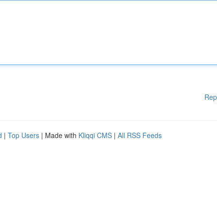
Rep
d
|
Top Users
| Made with
Kliqqi CMS
|
All RSS Feeds