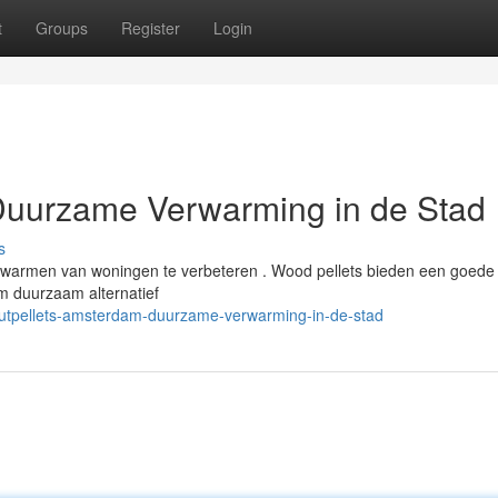
t
Groups
Register
Login
Duurzame Verwarming in de Stad
s
opwarmen van woningen te verbeteren . Wood pellets bieden een goede
m duurzaam alternatief
outpellets-amsterdam-duurzame-verwarming-in-de-stad