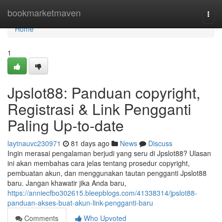
Home
bookmarketmaven
Togg
navi
Home
1
Jpslot88: Panduan copyright,
Registrasi & Link Pengganti
Paling Up-to-date
laytnauvc230971
81 days ago
News
Discuss
Ingin merasai pengalaman berjudi yang seru di Jpslot88? Ulasan
ini akan membahas cara jelas tentang prosedur copyright,
pembuatan akun, dan menggunakan tautan pengganti Jpslot88
baru. Jangan khawatir jika Anda baru,
https://anniecfbo302615.bleepblogs.com/41338314/jpslot88-
panduan-akses-buat-akun-link-pengganti-baru
Comments
Who Upvoted