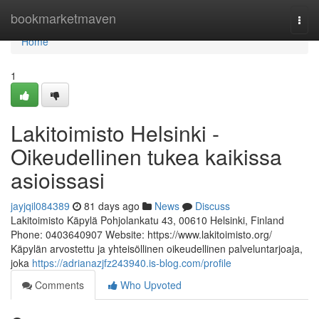
Home
bookmarketmaven
Togg
navi
Home
1
Lakitoimisto Helsinki -
Oikeudellinen tukea kaikissa
asioissasi
jayjqil084389
81 days ago
News
Discuss
Lakitoimisto Käpylä Pohjolankatu 43, 00610 Helsinki, Finland
Phone: 0403640907 Website: https://www.lakitoimisto.org/
Käpylän arvostettu ja yhteisöllinen oikeudellinen palveluntarjoaja,
joka
https://adrianazjfz243940.is-blog.com/profile
Comments
Who Upvoted