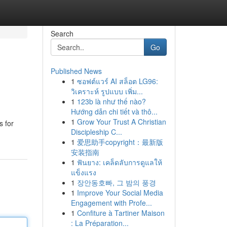
Search
Go
Published News
1
ซอฟต์แวร์ AI สล็อต LG96:
วิเคราะห์ รูปแบบ เพิ่ม...
1
123b là như thế nào?
Hướng dẫn chi tiết và thô...
1
Grow Your Trust A Christian
s for
Discipleship C...
1
爱思助手copyright：最新版
安装指南
1
ฟันยาง: เคล็ดลับการดูแลให้
แข็งแรง
1
장안동호빠, 그 밤의 풍경
1
Improve Your Social Media
Engagement with Profe...
1
Confiture à Tartiner Maison
: La Préparation...