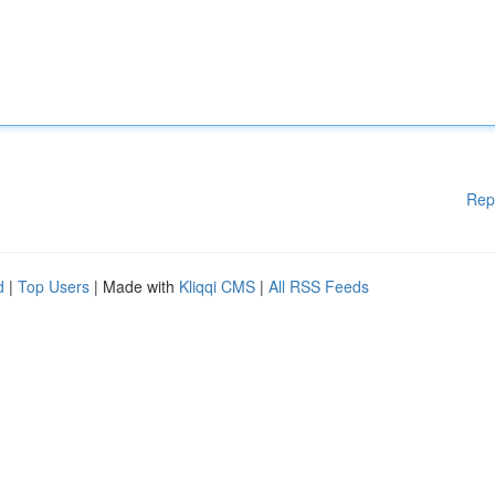
Rep
d
|
Top Users
| Made with
Kliqqi CMS
|
All RSS Feeds