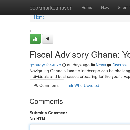
Home
bookmarketmaven
Home
New
Submi
Home
1
Fiscal Advisory Ghana: Y
gerardyrff344078
80 days ago
News
Discuss
Navigating Ghana's income landscape can be challengin
individuals and businesses preparing for the year . Exp
Comments
Who Upvoted
Comments
Submit a Comment
No HTML