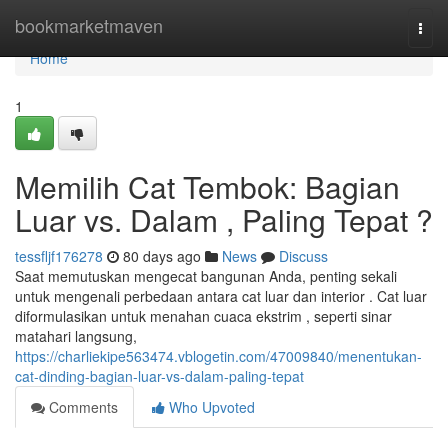
Home
bookmarketmaven
Togg
navi
Home
1
Memilih Cat Tembok: Bagian
Luar vs. Dalam , Paling Tepat ?
tessfljf176278
80 days ago
News
Discuss
Saat memutuskan mengecat bangunan Anda, penting sekali
untuk mengenali perbedaan antara cat luar dan interior . Cat luar
diformulasikan untuk menahan cuaca ekstrim , seperti sinar
matahari langsung,
https://charliekipe563474.vblogetin.com/47009840/menentukan-
cat-dinding-bagian-luar-vs-dalam-paling-tepat
Comments
Who Upvoted